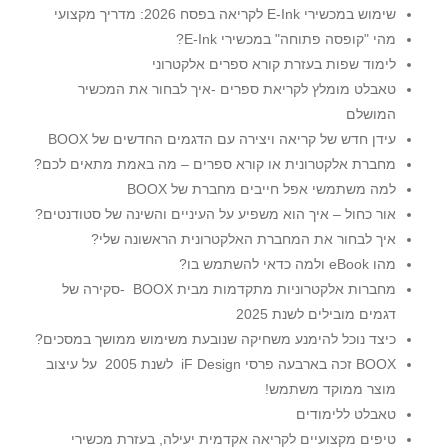
שימוש במכשירי E-Ink לקריאה בפסח 2026: מדריך מקצועי
מהי "קופסה פתוחה" במכשירי E‑Ink?
לימוד שפות בעזרת קורא ספרים אלקטרוני
טאבלט מומלץ לקריאת ספרים -איך לבחור את המכשיר
המושלם
עידן חדש של קריאה ויצירה עם הדגמים החדשים של BOOX
מחברת אלקטרונית או קורא ספרים – מה באמת מתאים לכם?
למה משתמשי אפל חייבים מחברת של BOOX
אור כחול – איך הוא משפיע על העיניים והשינה של סטודנטים?
איך לבחור את המחברת האלקטרונית הראשונה שלי?
מהו eBook ולמה כדאי להשתמש בו?
מחברות אלקטרוניות מתקדמות מבית BOOX -סקירה של
דגמים מובילים לשנת 2025
כיצד נוכל להימנע משחיקה שנובעת משימוש ממושך במסכים?
BOOX זכה בארבעה פרסי iF Design לשנת 2005 על עיצוב
מוצר ממוקד משתמש!
טאבלט ללימודים
טיפים מקצועיים לקריאה אקדמית יעילה, בעזרת מכשירי