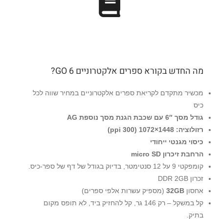
מה החדש בקורא ספרים אלקטרוניים GO 6?
מכשיר מתקדם לקריאת ספרים אלקטרוניים במחיר שווה לכל
כיס
גודל מסך 6″ עם שכבת הגנת מסך נוספת AG
רזולוציה: 1448×1072
(300 ppi)
כיסוי מגנטי ייחודי
הרחבת זיכרון micro SD
קומפקטי 9 על 12 סנטימטר, בדיוק בגודל של דף של ספר-כיס.
זכרון DDR 2GB
אחסון
32GB
(מספיק עשרות אלפי ספרים)
קל במשקל – רק 146 גר, קל להחזיק ביד, לא תופס מקום
בתיק.