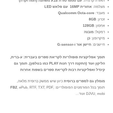
תאורה קדמית:
עם טמפרטורת צבע משתנה (חמה וקרה)
מצלמה:
אחורית‎ 16MP ‎ עם פלאש LED
מעבד:
Qualcomm Octa-core
זכרון: ‏
8GB
אחסון:
128GB
רמקול
:
מובנה
מיקרופון:
כן
חיישנים:
חיישן אור ו-G-sensor
תומך אפליקציות פופולריות לקריאת ספרים בעברית:
ע-ברית
,
הליקון ועוד (התקנה דרך חנות PLAY כמו בטלפון).
תומך גם
קינדל ואפליקציות רבות לקריאת ספרים בשפות אחרות
מומלץ גם לספרים ברוסית
כיוון שיש ממשק ברוסית מלאה,
תומך בכל הפורמטים הפופולריים:
, ePub, RTF, TXT, PDF,
FB2
DJVU, mobi ועוד…