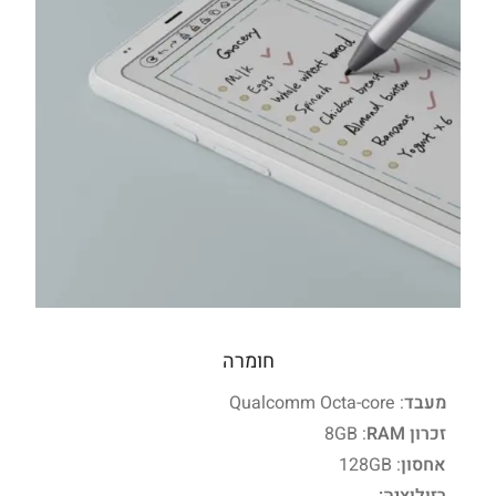
חומרה
מעבד
: Qualcomm Octa-core
זכרון RAM
: ‏8GB
אחסון
: 128GB
רזולוציה: