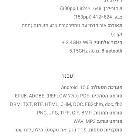
שחור-לבן: ‎824×1648‎ ‏(300ppi)
צבע: ‎412×824‎ ‏(150ppi)
תאורה:
אור קדמי עם טמפרטורת צבע משתנה (חמה
וקרה)
חיבור אלחוטי:
WiFi
2.4GHz +
Bluetooth
:
גרסה 5.1
5GHz
תוכנה
מערכת הפעלה
: Android 15.0
פורמט מסמכים
: PDF (כולל REFLOW), EPUB, ADOBE
DRM, TXT, RTF, HTML, CHM, DOC, FB2chm, doc, fb2
פורמט תמונות:
PNG, JPG, TIFF, GIF, BMP
פורמט שמע:
WAV, MP3
פונקציות נוספות:
‏TTS (הקראת טקסט), מילון, לוח שנה