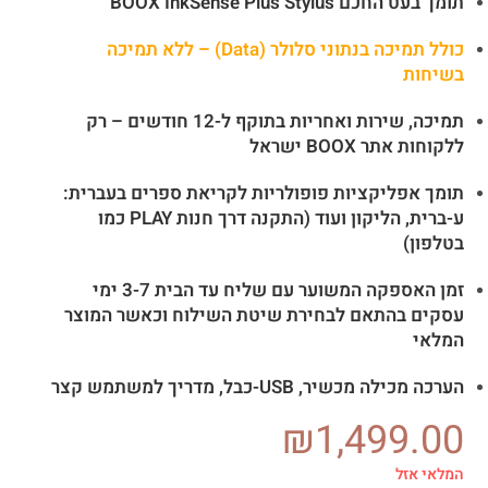
תומך בעט החכם BOOX InkSense Plus Stylus
כולל תמיכה בנתוני סלולר (Data) – ללא תמיכה
בשיחות
תמיכה, שירות ואחריות בתוקף ל-12 חודשים – רק
ללקוחות אתר BOOX ישראל
תומך אפליקציות פופולריות לקריאת ספרים בעברית:
ע-ברית, הליקון ועוד (התקנה דרך חנות PLAY כמו
בטלפון)
זמן האספקה המשוער עם שליח עד הבית 3-7 ימי
עסקים בהתאם לבחירת שיטת השילוח וכאשר המוצר
המלאי
הערכה מכילה מכשיר, USB-כבל, מדריך למשתמש קצר
₪
1,499.00
המלאי אזל