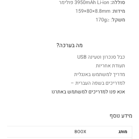
סוללה:
3950
mAh Li-ion
פולימר
מידות
: ‎159×80×8.8mm
משקל
: ≤170g
מה בערכה?
כבל סנכרון וטעינה USB
תעודת אחריות
מדריך למשתמש באנגלית
למדריכים בשפה העברית –
אנא פנו למדריכים למשתמש באתרנו
מידע נוסף
מותג
BOOX