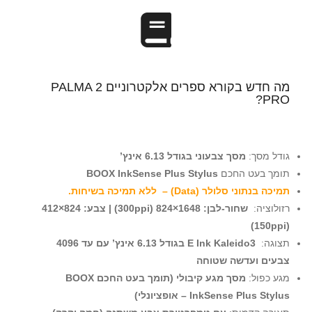
מה חדש בקורא ספרים אלקטרוניים PALMA 2
PRO?
גודל מסך:
מסך צבעוני בגודל ‎6.13 אינץ’
תומך בעט החכם
BOOX InkSense Plus Stylus
תמיכה בנתוני סלולר (Data) –
ללא תמיכה בשיחות.
רזולוציה:
שחור-לבן: ‎824×1648‎ ‏(300ppi) | צבע: ‎412×824‎
‏(150ppi)
תצוגה:
‏E Ink Kaleido3 בגודל ‎6.13 אינץ’ עם עד 4096
צבעים ועדשה שטוחה
מגע כפול:
מסך מגע קיבולי (תומך בעט החכם BOOX
InkSense Plus Stylus – אופציונלי)