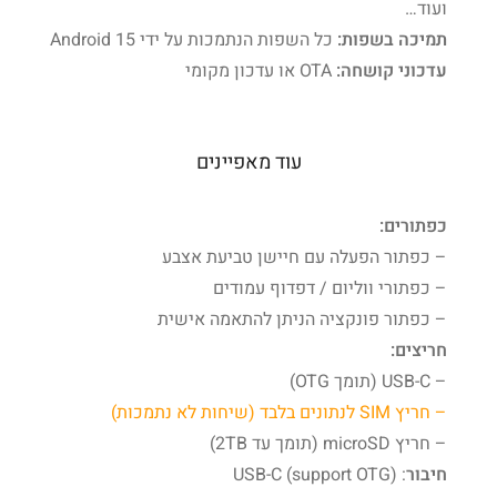
ועוד…
תמיכה בשפות:
כל השפות הנתמכות על ידי Android 15
עדכוני קושחה:
‏OTA או עדכון מקומי
עוד מאפיינים
כפתורים:
– כפתור הפעלה עם
חיישן
טביעת אצבע
– כפתורי ווליום / דפדוף עמודים
– כפתור פונקציה הניתן להתאמה אישית
חריצים:
–
USB-C
(תומך
OTG
)
– חריץ
SIM
לנתונים בלבד (שיחות לא נתמכות)
– חריץ
microSD
(
תומך
עד
TB
2
)
חיבור
: USB-C (support OTG)