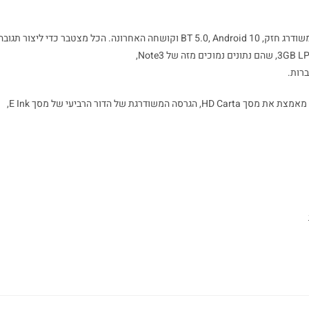
הוא כולל חלק מאותה חומרה ותוכנה עם Note3: שבב אוקטה ליבות משודרג חזק, BT 5.0, Android 10 וקושחה האחרונה. הכל מצטבר כדי ליצור תגוב
רות.
הבדל עצום נוסף בין Note Air ל- Note3 הוא המסך שלהם. Note AIT מאמצת את מסך HD Carta, הגרסה המשודרגת של הדור הרביעי של מסך E Ink,