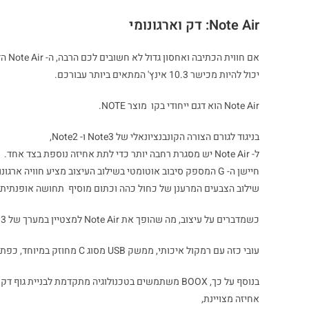
Note Air: דק וארגונומי
אם חווית הכתיבה ואחסון גדול לא חשובים לכם הרבה, ה- Note Air הדק האופנתי והמשתלם עם תכונות גמישות ומתקדמות
יכול להיות מכישר 10.3 אינץ' המתאים ביותר עבורכם.
Note Air הוא דגם ייחודי בקו מוצר NOTE.
בניגוד לגורם הצורה הקונבנציונאלי של Note3 ו- Note2,
ל- Note Air יש מסגרת רחבה יותר כדי לתת אחיזה נוספת בצד אחד.
חיישן ה- G המספק סיבוב אוטומטי בשילוב העיצוב מציע חוויה ארגונומית באמת.
שילוב הצבעים המרענן של כחול כהה וכתום מוסיף תחושה אופנתית 
כשמדברים על עיצוב, מה שהופך את Note Air למצטיין במערך של 10.3 אינץ' הוא הגוף הדק במיוחד שלו 5.8 מ"מ.
עובי כזה עם רמקול איכותי, ממשק USB מסוג C מחוזק במיוחד, כפתור הפעלה והרבה חומרה מתקדמת.
אחיזה מצויינת,