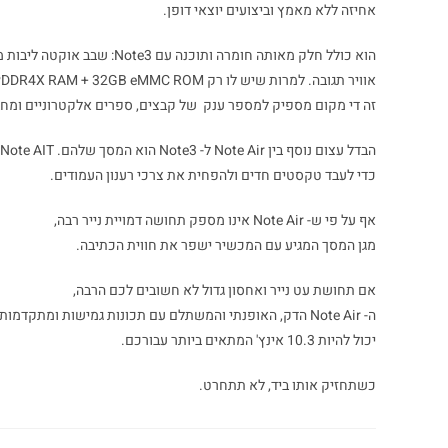
אחיזה ללא מאמץ וביצועים יוצאי דופן.
אוויר תגובה. למרות שיש לו רק 3GB LPDDR4X RAM + 32GB eMMC ROM, שהם נתונים נמוכים מזה של Note3,
זה די מקום מספיק למספר ענק של קבצים, ספרים אלקטרוניים ומחב
כדי לעבד טקסטים חדים ולהפחית את צרכי רענון העמודים.
אף על פי ש- Note Air אינו מספק תחושה דמויית נייר רבה,
מגן המסך המגיע עם המכשיר ישפר את חווית הכתיבה.
אם תחושת עט נייר ואחסון גדול לא חשובים לכם הרבה,
ה- Note Air הדק, האופנתי והמשתלם עם תכונות גמישות ומתקדמות
יכול להיות 10.3 אינץ' המתאים ביותר עבורכם.
כשתחזיק אותו ביד, לא תתחרט.