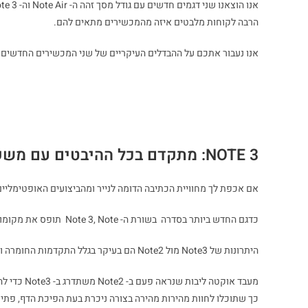
אנו הוצאנו שני דגמים חדשים עם גודל מסך זהה ה- Note Air וה- Note 3. למרות הדמיון שבהם הדגמים מותאמים לשני סוגים של צרכנים.
הרבה לקוחות מלבטים איזה מהמכשירים מתאים להם.
אנו נעבור אתכם על ההבדלים העיקריים של שני המכשירים החדשים הל
NOTE 3: מתקדם בכל ההיבטים עם משקל נמוך
אם אכפת לך מחוויית הכתיבה הדומה לנייר ומהביצועים האופטימליים, אז Note3 היא הבחירה הטובה ביותר
כדגם החדש ביותר בסדרה בשורת ה- Note 3, Note תופס את מקומו של Note 2 והופך למודל ה- Note Premium של הסדרה.
היתרונות של Note3 מול Note2 הם בעיקר בגלל התקדמות החומרה והתוכנה.
מעבד אוקטה ליבות שנראה פעם ב- Note2 משתדרג ב- Note3 כדי להציע יותר כוח לריבוי משימות.
כך שתוכלו לחוות מהירות מהירה בצורה ניכרת בעת הפיכת הדף, פתי