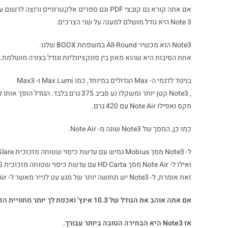
אם אתה קורא גם קובצי PDF וגם ספרים אלקטרוניים ורוצה לרשום עליהם הערות.
Note 3 היא גודל מושלם למענה על שני הצרכים.
Note3 הוא מכשיר All-Round במשפחת BOOX שלנו.
אחת הסיבות היא שהוא מאזן בין פונקציונליות וגודל בצורה מושלמת.
בניגוד לדגמי ה- Max הגדולים במיוחד, כמו Max Lumi ו- Max3
, Note3 קטן יותר ומשקלו נע סביב 375 
מקס ואפילו Note Air עם 420 גרם.
כמו כן, המסך של Note3 שונה מ- Note Air.
ל- Note3 מסך Mobius גמיש עם עדשת כיסוי שטוחה מזכוכית AG Anti-Glare,
ואילו ל- Note Air מסך HD Carta עם עדשת כיסוי שטוחה מזכוכית AG.
זאת אומרת, ל- Note3 יש תחושה יותר של מגע עט לנייר מאשר ל- Note Air.
אם אתה אוהב את הגודל של 10.3 אינץ' ואכפת לך יותר מחוויית הכתיבה והביצועים הכלליים
אז Note3 היא הבחירה הטובה ביותר עבורך.