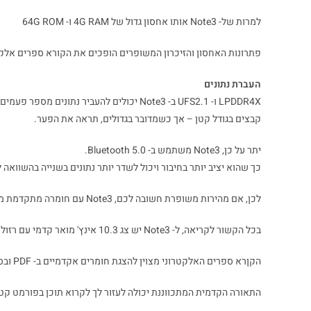
למרות של- Note3 אותו אחסון גדול של 4G RAM ו- 64G ROM
פתרונות האחסון והזיכרון המשופרים הופכים את הקורא ספרים אלקטוני להי
העברת נתונים
קבצים בגודל קטן – אך כשמדובר בגדולים, תראה את הפער.
יתר על כן, Note3 משתמש ב- Bluetooth 5.0.
כך שהוא יציב יותר בחיבור ויכול לשדר יותר נתונים בשנייה בהשוואה ל- Note2 עם T 4.1
לכן, אם מהירות משופרת חשובה לכם, Note3 עם חומרה מתקדמת מתאים יותר.
בכל הקשור לקריאה, ל- Note3 יש צג 10.3 אינץ' מואר קדמי עם רזולוציה 1872 × 1404 ו- 227 dpi.
הקןרא ספרים האלקטרוני מצוין להצגת חומרים אקדמיים ב- PDF ובספרים אלקטרוניים.
התאורה הקדמית המתכווננת יכולה לעזור לך לקרוא תוכן בפורמט קטן