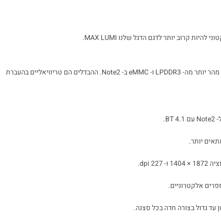
ות קרוב יותר לדגם הדגל שלנו MAX LUMI.
LPDDR4X ו- UFS2.1 ב- Note3 יכולים להעביר נתונים מספר פעמים מהר יותר מה- LPDDR3 ו- eMMC ב- Note2. ההבדלים הם טריוויאליים בהעברת
B.
 עד גדול בצורה חדה בכל סצנה.