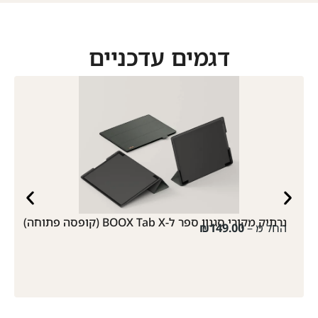
דגמים עדכניים
נרתיק מקורי סגנון ספר ל-BOOX Tab X (קופסה פתוחה)
החל מ –
149.00
₪