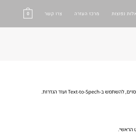
ות נפוצות
מרכז העזרה
צרו קשר
0
במדריך זה תלמדו כיצד לבדוק את התקדמות הקריאה, לקפוץ לדף מסוים, להשתמש ב-Text-to-Spech ועוד הגדרות.