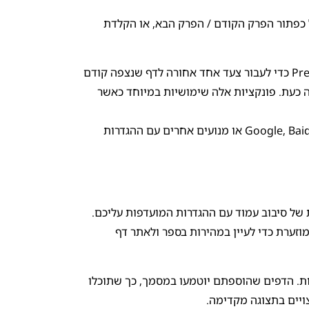
ל כפתור הפרק הקודם / הפרק הבא, או הקלדת
: כאן תוכלו להקיש על כפתור Prev View כדי לעבור צעד אחד אחורה לדף שנצפה קודם
י לעבור שוב לדף שנצפה כעת. פונקציות אלה שימושיות במיוחד כאשר
כאן תוכלו להשתמש בשירות ה-TTS של Google, Baidu או מנועים אחרים עם ההגדרות
של סיבוב עמוד עם ההגדרות המועדפות עליכם.
וזערת כדי לעיין במהירות בספר ולאתר דף
פים ריקים במסמכי PDF לרישום הערות. הדפים שהוספתם יוטמעו במסמך, כך שתוכלו