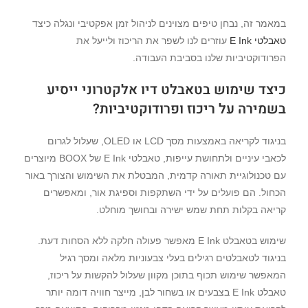
במאמר זה, נבחן טיפים מצוינים לניהול זמן אפקטיבי ונגלה כיצד
טאבלטי E Ink
עוזרים לנו לשפר את הריכוז ולייעל את
הפרודוקטיביות שלנו בסביבת העבודה.
כיצד שימוש בטאבלט
דיו אלקטרוני
ייסיע
בשמירה על ריכוז ופרודוקטיביות?
בניגוד לקריאה באמצעות מסך LCD או OLED, שעלול לגרום
לכאבי עיניים ולתחושת עייפות, טאבלטי E Ink של BOOX מיוצרים
עם טכנולוגיית תאורה קדמית, המבטלת את השימוש והצורך באור
הכחול. הם פועלים על ידי השתקפות וספיגת אור, ומאפשרים
קריאה בקלות תחת שמש ישירה ובחושך מוחלט.
שימוש בטאבלט E Ink מאפשר פעולה חלקה ללא הסחות דעת.
בניגוד לטאבלטים רגילים בעלי צבעוניות מלאה ומסך רגיל
המאפשר שימוש תכוף בתוכן מקוון שעלול להקשות על ריכוז,
טאבלט E Ink בצבעים או בשחור לבן, מייצר חוויה דומה יותר