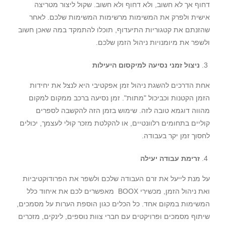
דחוף אך לא חשוב, ולא דחוף ולא חשוב. שקול ליצור מטריצה
אישית ולפרק את המשימות מרשימות המשימות שלכם. לאחר
שהזנתם את קטגוריות התיעדוף, תוכלו להתמקד במה שאכן חשוב
ולשפר את מיומנויות ניהול הזמן שלכם.
ניצול זמני נסיעה למיקסום היעילות
אחת הדרכים להשגת ניהול זמן אפקטיבי היא לנצל את יחידות
הזמן הקטנות וכביכול "מתות". זמן נסיעה ברכב ממקום למקום
מהווה דוגמא טובה לזה. שימוש בזמן הזה להקשבה לספרים
קוליים בתחומים רלוונטיים, או להקלטת מזכר קולי לעצמך, יכולים
לחסוך זמן יקר בעבודה.
זרימת עבודה יעילה
על מנת לייעל את זרם העבודה שלכם ולשפר את הפרודוקטיביות
ואת ניהול הזמן, מכשירי BOOX מאפשרים לכם את איחוד כלל
המשימות במקום אחד. כל הכלים כגון הוספת הערות על מסמכים,
שיתוף מסמכים ופרויקטים עם חברי צוות נוספים, לינקים, מזכרים