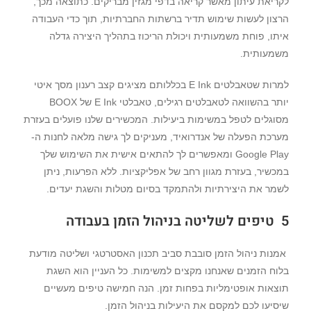
לקריאת עיתון מאשר קריאה בדפי מגזין מבריקים. כתוצאה מכך,
הרצון לעשות שימוש תדיר ברשתות החברתיות, תוך כדי העבודה
איתו, פוחת משמעותית ויכולת הריכוז בתהליך היצירה גדלה
משמעותית.
למרות שטאבלטים E Ink בכללותם מציגים קצב רענון מסך איטי
יותר בהשוואה לטאבלטים רגילים, טאבלטי E Ink של BOOX
מסוגלים לטפל במשימות ביעילות. המכשירים שלנו פועלים בעזרת
מערכת הפעלה של אנדרואיד, מעניקים לך גישה מלאה לחנות ה-
Google Play ומאפשרים לך להתאים אישית את השימוש שלך
במכשיר, בעזרת מגוון רחב של אפליקציות. ללא הפרעות, ניתן
לשמר את היצירתיות ולהתמקד בסיום מטלות והשגת יעדים.
5
טיפים לשליטה בניהול הזמן בעבודה
אמנות ניהול הזמן סובבת סביב תכנון האסטרטגי ושליטה מודעת
בלוח הזמנים שאנחנו מקצים למשימות. כל העניין הוא השגת
תוצאות אופטימליות בפחות זמן. הנה חמישה טיפים מעשיים
שיסיעו לכם למקסם את היעילות בניהול הזמן.