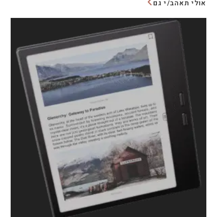
אולי תאהב/י גם