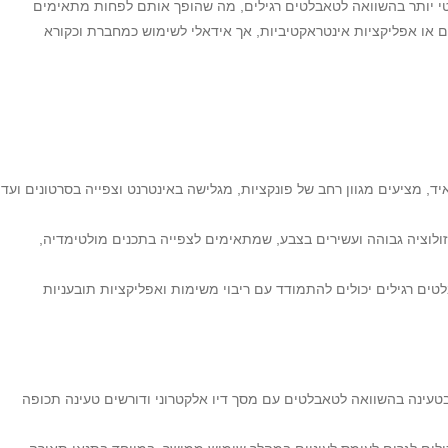
יטי יותר בהשוואה לטאבלטים רגילים, מה שהופך אותם לפחות מתאימים
ם או אפליקציות אינטראקטיביות, אך אידאלי לשימוש כמחברת וכקורא
 וטאבלטים עם אנדרואיד, מציעים מגוון רחב של פונקציות, מגלישה באינטרנט וצפייה בסרטונים ועד
ולוציה גבוהה ועשירים בצבע, שמתאימים לצפייה בתכנים מולטימדיה,
 חזקים וזיכרון RAM נרחב, טאבלטים רגילים יכולים להתמודד עם ריבוי משימות ואפליקציות תובעניות
טעינה בהשוואה לטאבלטים עם מסך דיו אלקטרוני ודורשים טעינה תכופה