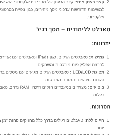
קצב רענון איטי
:
קצב הרענון של מסכי דיו אלקטרוני הוא א
למשימות הדורשות עדכוני מסך מהירים, כגון צפייה בסרטוני
אלקטרוני.
טאבלט ללימודים – מסך רגיל
יתרונות
:
גמישות
:
טאבלטים רגילים, כגון iPads
להרצת אפליקציות מורכבות ומשחקים.
תצוגת
LCD
/
LED
:
טאבלטים רגילים מגיעים עם מסכים ברז
הערות בצבעים ותמונות מפורטות.
ביצועים
:
מצוידים במעבדים
בקלות.
חסרונות
:
חיי סוללה
:
טאבלטים רגילים בדרך כלל מחזיקים פחות זמן ב
יותר.