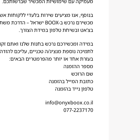
מעמיקה עם שימושיות המכשיר שברשותכם.
כשירי
BOO
בנוסף, אנו מציעים שירות בלעדי ללקוחות אש
מכשירם נרכש ב-BOOX ישראל – הדרכת 
גדרות
בצ'אט ובשיחת טלפון במידת הצורך.
משק
במידה ומכשירכם נרכש בחנות שלנו ואתם זקו
כשיר
לתמיכה נוספת מנציג/ה טכניים, עליכם להזדה
בעזרת אחד או יותר מהפרמטרים הבאים:
קציות
מספר ההזמנה
שם הרוכש
עברת
כתובת המייל בהזמנה
בצים
טלפון נייד בהזמנה
כתיבת
info@onyxboox.co.il
הערות
077-2237170
צוגה
מהירות