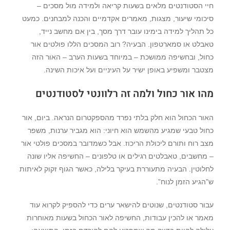
חיי הסטודנטים מלאים בשעות קריאה ולמידה מול מסכים –
סיכומי שיעור, מצגות, מאמרים אקדמיים והכנה למבחנים. כמעט
כל תהליך למידה בימינו עובר דרך מסך, בין אם מחשב נייד,
טאבלט או סמארטפון. הבעיה? רוב המסכים הללו פולטים אור
כחול, ובחשיפה ממושכת – במיוחד בשעות הערב – האור הזה
מצטבר ומשפיע באופן ישיר על העיניים ועל איכות השינה.
מהו אור כחול ולמה זה רלוונטי לסטודנטים
האור הכחול הוא חלק בלתי נפרד מהספקטרום הנראה. ביום, אור
כחול טבעי שמגיע מהשמש הוא חיוני: הוא מגביר ערנות, משפר
מצב רוח ותורם ליכולת הריכוז. אבל כשמדובר במסכים פולטי אור
– מחשבים, טאבלטים רגילים או טלפונים – החשיפה אליו שונה
לחלוטין. הבעיה מתעוררת בעיקר בלילה, כאשר הגוף זקוק לאיתות
ש”הגיע הזמן לנוח”.
עבור סטודנטים, שנוטים להישאר ערים כדי להספיק לקרוא עוד
מאמר או להכין עבודות, החשיפה לאור הכחול בשעות מאוחרות