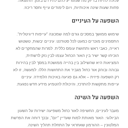
עלולה להיות בדיוק מה שמפריע להם להירדם בזמן. התוצאה:
פחות שעות שינה איכותיות, ויום לימודים עייף וחסר ריכוז.
השפעה על העיניים
שימוש ממושך במסכים גורם למה שמכונה "עייפות דיגיטלית".
התסמינים מוכרים כמעט לכל סטודנט: עיניים יבשות, טשטוש
ראייה, כאבי ראש ותחושת עומס כללית. למרות שהמחקרים לא
הוכיחו קשר ישיר בין האור הכחול עצמו לבין נזק לרשתית,
המציאות היא שהשילוב בין בהייה ממושכת במסך לבין בהירות
גבוהה ובוהק אור כחול מגביר את התחושות הללו. למעשה, זו לא
רק השפעה פיזית – אלא גם פגיעה באיכות הלמידה. עיניים
עייפות מתקשות להתרכז, והיכולת להטמיע מידע חדש נפגעת.
השפעה על השינה
מעבר לעיניים, החשיפה לאור כחול משפיעה ישירות על השעון
הביולוגי. האור מאותת למוח שעדיין "יום", ובכך דוחה את הפרשת
המלטונין – ההורמון שאחראי על התחלת תהליך השינה.