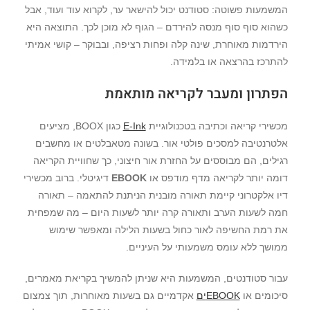
המשמעות פשוטה: סטודנט יכול להישאר ער, לקרוא עוד ועוד, אבל
כשהוא סוף סוף מנסה להירדם – הגוף לא מוכן לכך. התוצאה היא
הירדמות מאוחרת, שינה קלה ופחות רציפה, ובבוקר – קושי אמיתי
להתרכז בהרצאה או בלמידה.
הפתרון ומעבר לקריאה מותאמת
מכשירי קריאה וכתיבה בטכנולוגיית
E-Ink
כגון BOOX, מציעים
אלטרנטיבה למסכים פולטי אור. בשונה מטאבלטים או מחשבים
רגילים, הם מבוססים על החזרת אור חיצוני, כך שחוויית הקריאה
דומה יותר לקריאה מדף מודפס או
EBOOK
דיגיטלי. ברוב מכשירי
דיו אלקטרוני קיימת תאורה מובנית הניתנת להתאמה – תאורה
חמה לשעות הערב ותאורה קרה יותר לשעות היום – מה שמפחית
את רמת החשיפה לאור כחול בשעות הלילה ומאפשר שימוש
ממושך ללא עומס משמעותי על העיניים.
עבור סטודנטים, המשמעות היא שניתן להמשיך בקריאת מאמרים,
סיכומים או
EBOOKים
אקדמיים גם בשעות מאוחרות, תוך צמצום