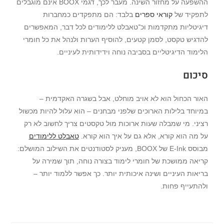
ההשפעה על מחזור השינה. מעבר לכך, דגמי BOOX אינם מוגבלים
לתפקיד של
קוראי ספרים
בלבד: הם מתפקדים כמחברות
דיגיטליות מתקדמות וכ־טאבלט ללימודים לכל דבר, המאפשרים
להדגיש טקסט, לסמן קטעים, להוסיף הערות ולנהל את כל חומרי
הלימוד הדיגיטליים בסביבה נוחה וידידותית לעיניים.
סיכום
האור הכחול הוא לא אויב מוחלט, אבל בשגרה האקדמית –
במיוחד בלילות הארוכים שלפני מבחנים – הוא עלול להיות מכשול
רציני. מי שמבלה שעות ארוכות מול טקסטים צריך לחשוב לא רק
על מה הוא קורא, אלא גם על איך הוא קורא.
טאבלט ללימודים
מבוסס E-Ink של BOOX, מעניק לסטודנטים את השילוב המושלם:
קריאה ממושכת של חומרי לימוד בצורה נוחה, תוך שמירה על
בריאות העיניים ושינה איכותית יותר. כך אפשר ללמוד יותר –
ולהתעייף פחות.